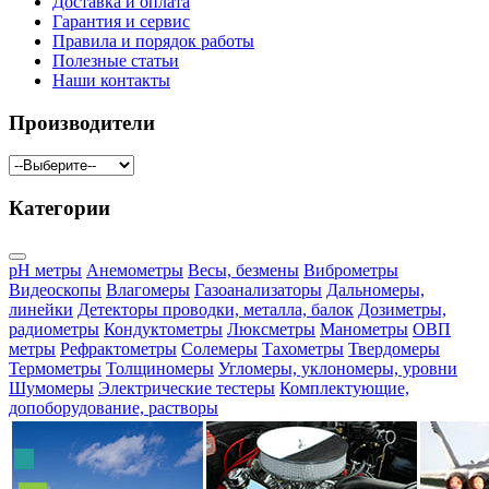
Доставка и оплата
Гарантия и сервис
Правила и порядок работы
Полезные статьи
Наши контакты
Производители
Категории
pH метры
Анемометры
Весы, безмены
Виброметры
Видеоскопы
Влагомеры
Газоанализаторы
Дальномеры,
линейки
Детекторы проводки, металла, балок
Дозиметры,
радиометры
Кондуктометры
Люксметры
Манометры
ОВП
метры
Рефрактометры
Солемеры
Тахометры
Твердомеры
Термометры
Толщиномеры
Угломеры, уклономеры, уровни
Шумомеры
Электрические тестеры
Комплектующие,
допоборудование, растворы