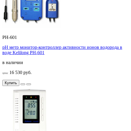
PH-601
pH метр монитор-контроллер активности ионов водорода в
воде Kelilong PH-601
в наличии
16 530 руб.
цена:
Купить