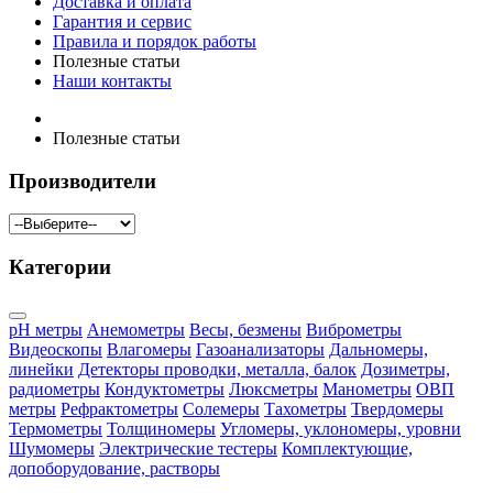
Доставка и оплата
Гарантия и сервис
Правила и порядок работы
Полезные статьи
Наши контакты
Полезные статьи
Производители
Категории
pH метры
Анемометры
Весы, безмены
Виброметры
Видеоскопы
Влагомеры
Газоанализаторы
Дальномеры,
линейки
Детекторы проводки, металла, балок
Дозиметры,
радиометры
Кондуктометры
Люксметры
Манометры
ОВП
метры
Рефрактометры
Солемеры
Тахометры
Твердомеры
Термометры
Толщиномеры
Угломеры, уклономеры, уровни
Шумомеры
Электрические тестеры
Комплектующие,
допоборудование, растворы