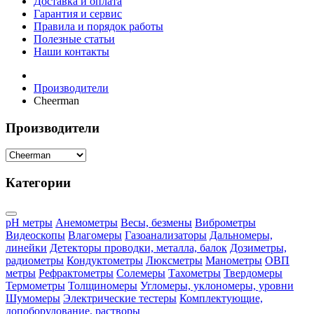
Доставка и оплата
Гарантия и сервис
Правила и порядок работы
Полезные статьи
Наши контакты
Производители
Cheerman
Производители
Категории
pH метры
Анемометры
Весы, безмены
Виброметры
Видеоскопы
Влагомеры
Газоанализаторы
Дальномеры,
линейки
Детекторы проводки, металла, балок
Дозиметры,
радиометры
Кондуктометры
Люксметры
Манометры
ОВП
метры
Рефрактометры
Солемеры
Тахометры
Твердомеры
Термометры
Толщиномеры
Угломеры, уклономеры, уровни
Шумомеры
Электрические тестеры
Комплектующие,
допоборудование, растворы