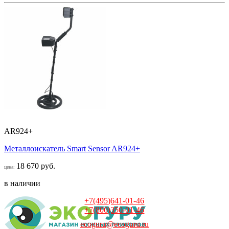
AR924+
Металлоискатель Smart Sensor AR924+
18 670 руб.
цена:
в наличии
+7(495)641-01-46
+7(800)350-01-46
ecoguru@ecoguru.ru