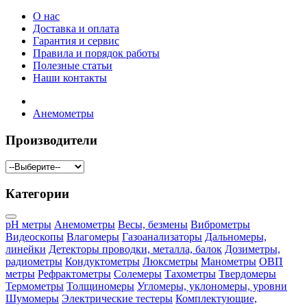
О нас
Доставка и оплата
Гарантия и сервис
Правила и порядок работы
Полезные статьи
Наши контакты
Анемометры
Производители
Категории
pH метры
Анемометры
Весы, безмены
Виброметры
Видеоскопы
Влагомеры
Газоанализаторы
Дальномеры,
линейки
Детекторы проводки, металла, балок
Дозиметры,
радиометры
Кондуктометры
Люксметры
Манометры
ОВП
метры
Рефрактометры
Солемеры
Тахометры
Твердомеры
Термометры
Толщиномеры
Угломеры, уклономеры, уровни
Шумомеры
Электрические тестеры
Комплектующие,