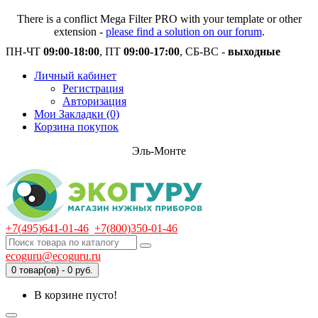
There is a conflict Mega Filter PRO with your template or other
extension -
please find a solution on our forum
.
ПН-ЧТ
09:00-18:00
, ПТ
09:00-17:00
, СБ-ВС -
выходные
Личный кабинет
Регистрация
Авторизация
Мои Закладки (0)
Корзина покупок
Эль-Монте
+7(495)641-01-46
+7(800)350-01-46
ecoguru@ecoguru.ru
0 товар(ов) - 0 руб.
В корзине пусто!