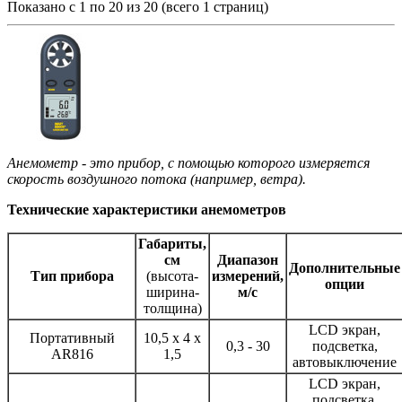
Показано с 1 по 20 из 20 (всего 1 страниц)
Анемометр - это прибор, с помощью которого измеряется
скорость воздушного потока (например, ветра).
Технические характеристики анемометров
Габариты,
см
Диапазон
Дополнительные
Тип прибора
(высота-
измерений,
опции
ширина-
м/с
толщина)
LCD экран,
Портативный
10,5 х 4 х
0,3 - 30
подсветка,
AR816
1,5
автовыключение
LCD экран,
подсветка,