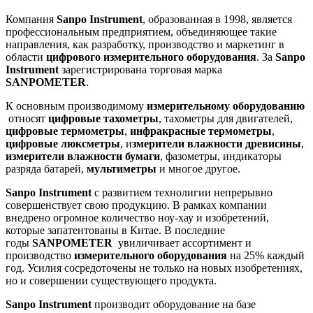
Компания
Sanpo Instrument
, образованная в 1998, является
профессиональным предприятием, объединяющее такие
направления, как разработку, производство и маркетинг в
области
цифрового измерительного оборудования
. За
Sanpo
Instrument
зарегистрирована торговая марка
SANPOMETER
.
К основным производимому
измерительному оборудованию
относят
цифровые тахометры
, тахометры для двигателей,
цифровые термометры
,
инфракрасные термометры
,
цифровые люксметры
, и
змерители влажности древисины
,
измерители влажности бумаги
, фазометры, индикаторы
разряда батарей,
мультиметры
и многое другое.
Sanpo Instrument
с развитием технолигии непрерывно
совершенствует свою продукцию. В рамках компании
внедрено огромное количество ноу-хау и изобретений,
которые запатентованы в Китае. В последние
годы
SANPOMETER
увиличивает ассортимент и
производство
измерительного оборудования
на 25% каждый
год. Усилия сосредоточены не только на новых изобретениях,
но и совершении существующего продукта.
Sanpo Instrument
производит оборудование на базе