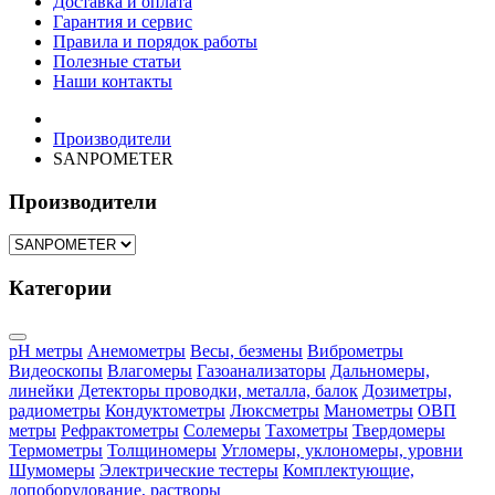
Доставка и оплата
Гарантия и сервис
Правила и порядок работы
Полезные статьи
Наши контакты
Производители
SANPOMETER
Производители
Категории
pH метры
Анемометры
Весы, безмены
Виброметры
Видеоскопы
Влагомеры
Газоанализаторы
Дальномеры,
линейки
Детекторы проводки, металла, балок
Дозиметры,
радиометры
Кондуктометры
Люксметры
Манометры
ОВП
метры
Рефрактометры
Солемеры
Тахометры
Твердомеры
Термометры
Толщиномеры
Угломеры, уклономеры, уровни
Шумомеры
Электрические тестеры
Комплектующие,
допоборудование, растворы