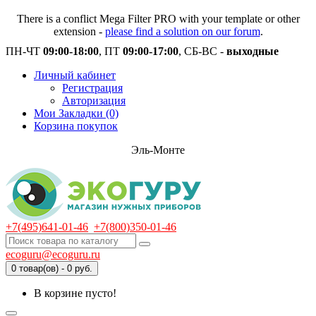
There is a conflict Mega Filter PRO with your template or other
extension -
please find a solution on our forum
.
ПН-ЧТ
09:00-18:00
, ПТ
09:00-17:00
, СБ-ВС -
выходные
Личный кабинет
Регистрация
Авторизация
Мои Закладки (0)
Корзина покупок
Эль-Монте
+7(495)641-01-46
+7(800)350-01-46
ecoguru@ecoguru.ru
0 товар(ов) - 0 руб.
В корзине пусто!