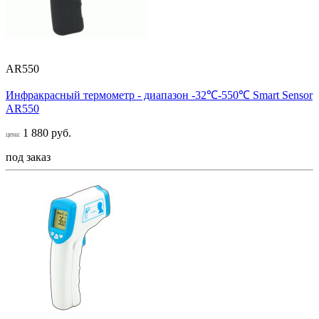
AR550
Инфракрасный термометр - диапазон -32℃-550℃ Smart Sensor
AR550
1 880 руб.
цена:
под заказ