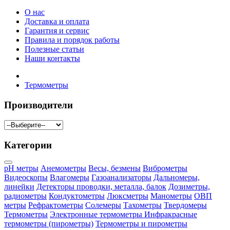
О нас
Доставка и оплата
Гарантия и сервис
Правила и порядок работы
Полезные статьи
Наши контакты
Термометры
Производители
Категории
pH метры
Анемометры
Весы, безмены
Виброметры
Видеоскопы
Влагомеры
Газоанализаторы
Дальномеры,
линейки
Детекторы проводки, металла, балок
Дозиметры,
радиометры
Кондуктометры
Люксметры
Манометры
ОВП
метры
Рефрактометры
Солемеры
Тахометры
Твердомеры
Термометры
Электронные термометры
Инфракрасные
термометры (пирометры)
Термометры и пирометры