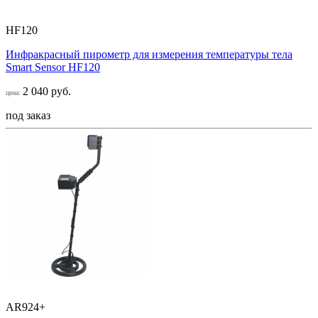
HF120
Инфракрасный пирометр для измерения температуры тела
Smart Sensor НF120
2 040 руб.
цена:
под заказ
AR924+