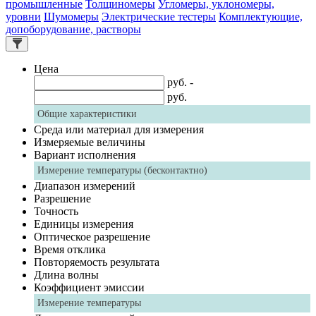
промышленные
Толщиномеры
Угломеры, уклономеры,
уровни
Шумомеры
Электрические тестеры
Комплектующие,
допоборудование, растворы
Цена
руб. -
руб.
Общие характеристики
Среда или материал для измерения
Измеряемые величины
Вариант исполнения
Измерение температуры (бесконтактно)
Диапазон измерений
Разрешение
Точность
Единицы измерения
Оптическое разрешение
Время отклика
Повторяемость результата
Длина волны
Коэффициент эмиссии
Измерение температуры