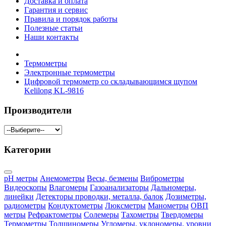
Доставка и оплата
Гарантия и сервис
Правила и порядок работы
Полезные статьи
Наши контакты
Термометры
Электронные термометры
Цифровой термометр со складывающимся щупом
Kelilong KL-9816
Производители
Категории
pH метры
Анемометры
Весы, безмены
Виброметры
Видеоскопы
Влагомеры
Газоанализаторы
Дальномеры,
линейки
Детекторы проводки, металла, балок
Дозиметры,
радиометры
Кондуктометры
Люксметры
Манометры
ОВП
метры
Рефрактометры
Солемеры
Тахометры
Твердомеры
Термометры
Толщиномеры
Угломеры, уклономеры, уровни