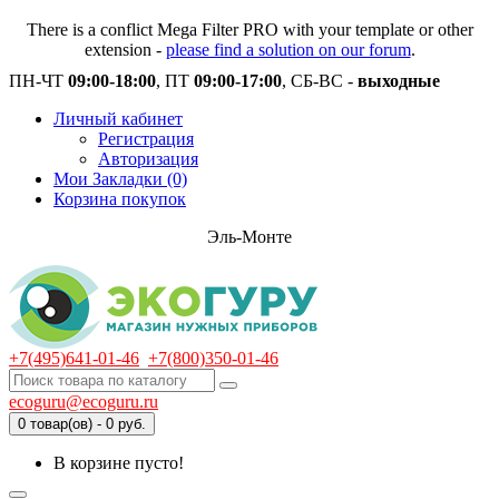
There is a conflict Mega Filter PRO with your template or other
extension -
please find a solution on our forum
.
ПН-ЧТ
09:00-18:00
, ПТ
09:00-17:00
, СБ-ВС -
выходные
Личный кабинет
Регистрация
Авторизация
Мои Закладки (0)
Корзина покупок
Эль-Монте
+7(495)641-01-46
+7(800)350-01-46
ecoguru@ecoguru.ru
0 товар(ов) - 0 руб.
В корзине пусто!