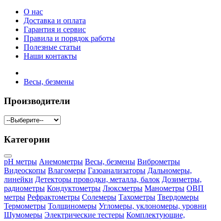
О нас
Доставка и оплата
Гарантия и сервис
Правила и порядок работы
Полезные статьи
Наши контакты
Весы, безмены
Производители
Категории
pH метры
Анемометры
Весы, безмены
Виброметры
Видеоскопы
Влагомеры
Газоанализаторы
Дальномеры,
линейки
Детекторы проводки, металла, балок
Дозиметры,
радиометры
Кондуктометры
Люксметры
Манометры
ОВП
метры
Рефрактометры
Солемеры
Тахометры
Твердомеры
Термометры
Толщиномеры
Угломеры, уклономеры, уровни
Шумомеры
Электрические тестеры
Комплектующие,