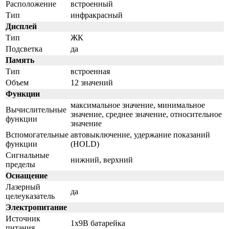
Расположение
встроенный
Тип
инфракрасный
Дисплей
Тип
ЖК
Подсветка
да
Память
Тип
встроенная
Объем
12 значений
Функции
максимальное значение, минимальное
Вычислительные
значение, среднее значение, относительное
функции
значение
Вспомогательные
автовыключение, удержание показаний
функции
(HOLD)
Сигнальные
нижний, верхний
пределы
Оснащение
Лазерный
да
целеуказатель
Электропитание
Источник
1x9В батарейка
питания