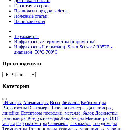
Доставка и оплата
Гарантия и сервис
Правила и порядок работы
Полезные статьи
Наши контакты
Термометры
Инфракрасные термометры (пирометры)
Инфракрасный термометр Smart Sensor AR852B -
диапазон -50°C-700°C
Производители
Категории
pH метры
Анемометры
Весы, безмены
Виброметры
Видеоскопы
Влагомеры
Газоанализаторы
Дальномеры,
линейки
Детекторы проводки, металла, балок
Дозиметры,
радиометры
Кондуктометры
Люксметры
Манометры
ОВП
метры
Рефрактометры
Солемеры
Тахометры
Твердомеры
Термометры
Толщиномеры
Угломеры, уклономеры, уровни