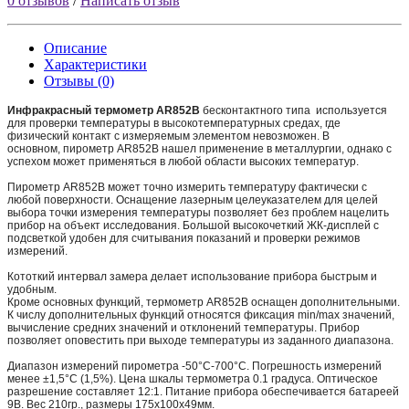
0 отзывов
/
Написать отзыв
Описание
Характеристики
Отзывы (0)
Инфракрасный термометр AR852B
бесконтактного типа используется
для проверки температуры в высокотемпературных средах, где
физический контакт с измеряемым элементом невозможен. В
основном, пирометр AR852B нашел применение в металлургии, однако с
успехом может применяться в любой области высоких температур.
Пирометр AR852B может точно измерить температуру фактически с
любой поверхности. Оснащение лазерным целеуказателем для целей
выбора точки измерения температуры позволяет без проблем нацелить
прибор на объект исследования. Большой высокочеткий ЖК-дисплей с
подсветкой удобен для считывания показаний и проверки режимов
измерений.
Кототкий интервал замера делает использование прибора быстрым и
удобным.
Кроме основных функций, термометр AR852B оснащен дополнительными.
К числу дополнительных функций относятся фиксация min/max значений,
вычисление средних значений и отклонений температуры. Прибор
позволяет оповестить при выходе температуры из заданного диапазона.
Диапазон измерений пирометра -50°C-700°C. Погрешность измерений
менее ±1,5°C (1,5%). Цена шкалы термометра 0.1 градуса. Оптическое
разрешение составляет 12:1. Питание прибора обеспечивается батареей
9В. Вес 210гр., размеры 175x100x49мм.