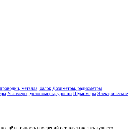
проводки, металла, балок
Дозиметры, радиометры
еры
Угломеры, уклономеры, уровни
Шумомеры
Электрические
ак ещё и точность измерений оставляла желать лучшего.