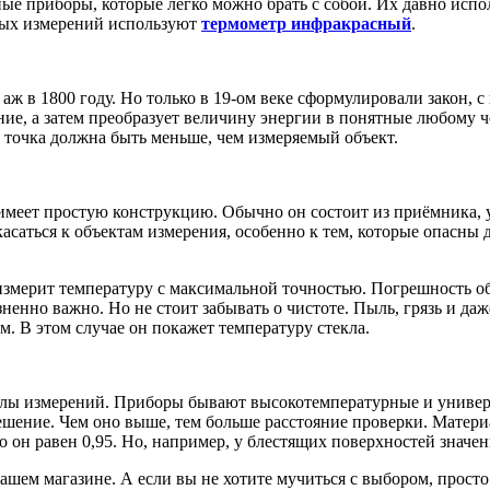
ые приборы, которые легко можно брать с собой. Их давно исп
ных измерений используют
термометр инфракрасный
.
 аж в 1800 году. Но только в 19-ом веке сформулировали закон,
ие, а затем преобразует величину энергии в понятные любому ч
о точка должна быть меньше, чем измеряемый объект.
меет простую конструкцию. Обычно он состоит из приёмника, у
саться к объектам измерения, особенно к тем, которые опасны д
 измерит температуру с максимальной точностью. Погрешность 
зненно важно. Но не стоит забывать о чистоте. Пыль, грязь и 
м. В этом случае он покажет температуру стекла.
елы измерений. Приборы бывают высокотемпературные и универ
решение. Чем оно выше, тем больше расстояние проверки. Матер
н равен 0,95. Но, например, у блестящих поверхностей значени
шем магазине. А если вы не хотите мучиться с выбором, прост