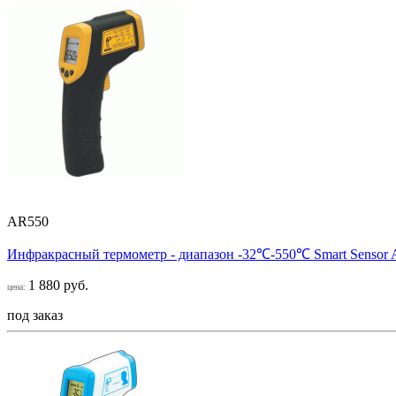
AR550
Инфракрасный термометр - диапазон -32℃-550℃ Smart Sensor
1 880 руб.
цена:
под заказ