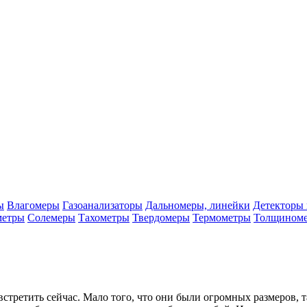
ы
Влагомеры
Газоанализаторы
Дальномеры, линейки
Детекторы 
метры
Солемеры
Тахометры
Твердомеры
Термометры
Толщином
стретить сейчас. Мало того, что они были огромных размеров, т