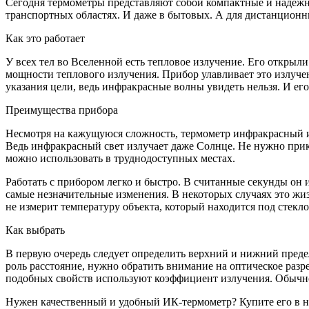
Сегодня термометры представляют собой компактные и надёжн
транспортных областях. И даже в бытовых. А для дистанцион
Как это работает
У всех тел во Вселенной есть тепловое излучение. Его открыли
мощности теплового излучения. Прибор улавливает это излучен
указания цели, ведь инфракрасные волны увидеть нельзя. И ег
Преимущества прибора
Несмотря на кажущуюся сложность, термометр инфракрасный и
Ведь инфракрасный свет излучает даже Солнце. Не нужно прика
можно использовать в труднодоступных местах.
Работать с прибором легко и быстро. В считанные секунды он
самые незначительные изменения. В некоторых случаях это жи
не измерит температуру объекта, который находится под стекло
Как выбрать
В первую очередь следует определить верхний и нижний пред
роль расстояние, нужно обратить внимание на оптическое раз
подобных свойств используют коэффициент излучения. Обычно о
Нужен качественный и удобный ИК-термометр? Купите его в на