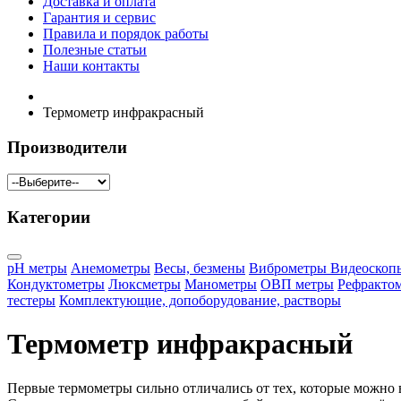
Доставка и оплата
Гарантия и сервис
Правила и порядок работы
Полезные статьи
Наши контакты
Термометр инфракрасный
Производители
Категории
pH метры
Анемометры
Весы, безмены
Виброметры
Видеоскоп
Кондуктометры
Люксметры
Манометры
ОВП метры
Рефракто
тестеры
Комплектующие, допоборудование, растворы
Термометр инфракрасный
Первые термометры сильно отличались от тех, которые можно в