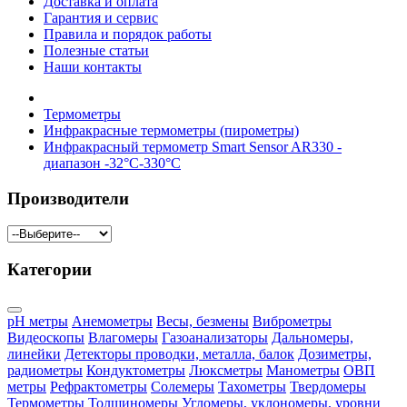
Доставка и оплата
Гарантия и сервис
Правила и порядок работы
Полезные статьи
Наши контакты
Термометры
Инфракрасные термометры (пирометры)
Инфракрасный термометр Smart Sensor AR330 -
диапазон -32°C-330°C
Производители
Категории
pH метры
Анемометры
Весы, безмены
Виброметры
Видеоскопы
Влагомеры
Газоанализаторы
Дальномеры,
линейки
Детекторы проводки, металла, балок
Дозиметры,
радиометры
Кондуктометры
Люксметры
Манометры
ОВП
метры
Рефрактометры
Солемеры
Тахометры
Твердомеры
Термометры
Толщиномеры
Угломеры, уклономеры, уровни