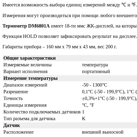
Имеется возможность выбора единиц измерений между
℃
и
℉.
Измерения могут производиться при помощи любого внешнего 
Термометр DM6801A
имеет 18-ти ммс ЖК-дисплей, на которы
Функция HOLD позволяет зафиксировать результат на дисплее.
Габариты прибора – 160 мм х 79 мм х 43 мм, вес 200 г.
Общие характеристики
Измеряемые величины
температура
Вариант исполнения
портативный
Измерение температуры
Диапазон измерений
-50 - 1300°C
Разрешение
0,1°C (-50 - 199,9°C), 1°C 
Точность
±0,3%+1°C (-50 - 199,9°C)
Единицы измерения
°C, °F
Количество подключаемых датчиков
1
Тип разъема для датчика
K
Датчик
Расположение
внешний выносной