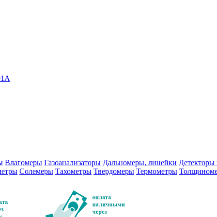
01A
ы
Влагомеры
Газоанализаторы
Дальномеры, линейки
Детекторы 
метры
Солемеры
Тахометры
Твердомеры
Термометры
Толщином