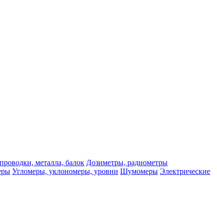
проводки, металла, балок
Дозиметры, радиометры
еры
Угломеры, уклономеры, уровни
Шумомеры
Электрические