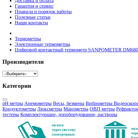
Доставка и оплата
Гарантия и сервис
Правила и порядок работы
Полезные статьи
Наши контакты
Термометры
Электронные термометры
Цифровой контактный термометр SANPOMETER DM68
Производители
Категории
pH метры
Анемометры
Весы, безмены
Виброметры
Видеоскоп
Кондуктометры
Люксметры
Манометры
ОВП метры
Рефракто
тестеры
Комплектующие, допоборудование, растворы