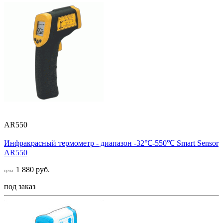
AR550
Инфракрасный термометр - диапазон -32℃-550℃ Smart Sensor
AR550
1 880 руб.
цена:
под заказ