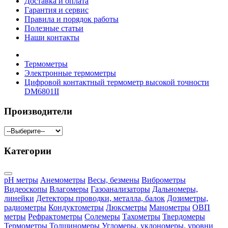
Доставка и оплата
Гарантия и сервис
Правила и порядок работы
Полезные статьи
Наши контакты
Термометры
Электронные термометры
Цифровой контактный термометр высокой точности
DM6801II
Производители
Категории
pH метры
Анемометры
Весы, безмены
Виброметры
Видеоскопы
Влагомеры
Газоанализаторы
Дальномеры,
линейки
Детекторы проводки, металла, балок
Дозиметры,
радиометры
Кондуктометры
Люксметры
Манометры
ОВП
метры
Рефрактометры
Солемеры
Тахометры
Твердомеры
Термометры
Толщиномеры
Угломеры, уклономеры, уровни