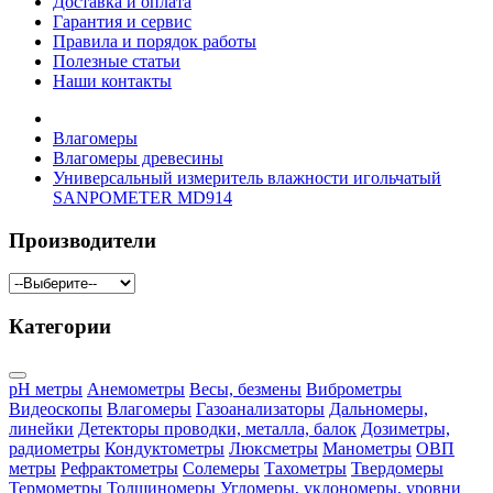
Доставка и оплата
Гарантия и сервис
Правила и порядок работы
Полезные статьи
Наши контакты
Влагомеры
Влагомеры древесины
Универсальный измеритель влажности игольчатый
SANPOMETER MD914
Производители
Категории
pH метры
Анемометры
Весы, безмены
Виброметры
Видеоскопы
Влагомеры
Газоанализаторы
Дальномеры,
линейки
Детекторы проводки, металла, балок
Дозиметры,
радиометры
Кондуктометры
Люксметры
Манометры
ОВП
метры
Рефрактометры
Солемеры
Тахометры
Твердомеры
Термометры
Толщиномеры
Угломеры, уклономеры, уровни