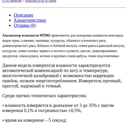
0 отзывов
/
Написать отзыв
Описание
Характеристики
Отзывы (0)
Анализатор влажности MT002
применяется для измерения влажности некоторых
видов зерна, а именно: пшеницы, кукурузы, обычного и японского риса,
длиннозернистого риса, бобовых и бобовой шелухи, семян рапса и рапсовой шелухи,
кукурузы, семян хлопка, черного и желтого кунжута, орехов, гранулированных
продуктов, семян редиса, мелких и крупных семян арбуза, семян подсолнечника.
Данная модель измерителя влажности характеризуется
автоматической компенсацией по весу и температуре,
многоточечной калибровкой с возможностью коррекции
ошибок, низким энергопотреблением. Измеритель прочный,
простой, надежный и точный.
Среди прочих технических характеристик:
•
влажность измеряется в диапазоне от 3 до 35% с шагом
измерения 0,1% и погрешностью ±0,5%;
•
время на измерение – 5 секунд;