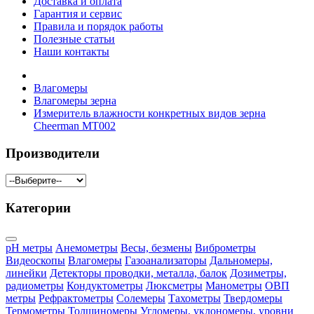
Доставка и оплата
Гарантия и сервис
Правила и порядок работы
Полезные статьи
Наши контакты
Влагомеры
Влагомеры зерна
Измеритель влажности конкретных видов зерна
Cheerman MT002
Производители
Категории
pH метры
Анемометры
Весы, безмены
Виброметры
Видеоскопы
Влагомеры
Газоанализаторы
Дальномеры,
линейки
Детекторы проводки, металла, балок
Дозиметры,
радиометры
Кондуктометры
Люксметры
Манометры
ОВП
метры
Рефрактометры
Солемеры
Тахометры
Твердомеры
Термометры
Толщиномеры
Угломеры, уклономеры, уровни