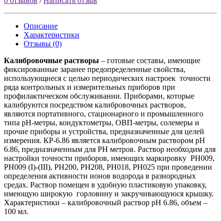
0 отзывов
/
Написать отзыв
Описание
Характеристики
Отзывы (0)
Калибровочные растворы
– готовые составы, имеющие
фиксированные заранее предопределенные свойства,
использующиеся с целью периодических настроек точности
ряда контрольных и измерительных приборов при
профилактическом обслуживании. Приборами, которые
калибруются посредством калибровочных растворов,
являются портативного, стационарного и промышленного
типа pH-метры, кондуктометры, ОВП-метры, солемеры и
прочие приборы и устройства, предназначенные для целей
измерения. КР-6.86 является калибровочным раствором pH
6.86, предназначенным для PH метров. Раствор необходим для
настройки точности приборов, имеющих маркировку PH009,
PH009 (I)-(III), PH200, PH208, PH018, PH025 при проведении
определения активности ионов водорода в разнородных
средах. Раствор помещен в удобную пластиковую упаковку,
имеющую широкую горловину и закручивающуюся крышку.
Характеристики – калибровочный раствор pH 6.86, объем –
100 мл.