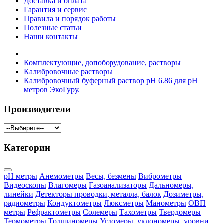
Доставка и оплата
Гарантия и сервис
Правила и порядок работы
Полезные статьи
Наши контакты
Комплектующие, допоборудование, растворы
Калибровочные растворы
Калибровочный буферный раствор pH 6.86 для pH
метров ЭкоГуру.
Производители
Категории
pH метры
Анемометры
Весы, безмены
Виброметры
Видеоскопы
Влагомеры
Газоанализаторы
Дальномеры,
линейки
Детекторы проводки, металла, балок
Дозиметры,
радиометры
Кондуктометры
Люксметры
Манометры
ОВП
метры
Рефрактометры
Солемеры
Тахометры
Твердомеры
Термометры
Толщиномеры
Угломеры, уклономеры, уровни