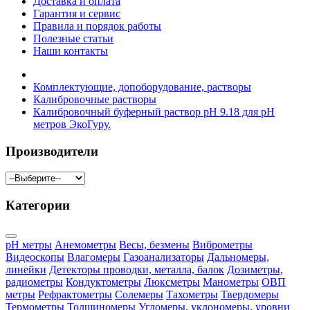
Доставка и оплата
Гарантия и сервис
Правила и порядок работы
Полезные статьи
Наши контакты
Комплектующие, допоборудование, растворы
Калибровочные растворы
Калибровочный буферный раствор pH 9.18 для pH
метров ЭкоГуру.
Производители
Категории
pH метры
Анемометры
Весы, безмены
Виброметры
Видеоскопы
Влагомеры
Газоанализаторы
Дальномеры,
линейки
Детекторы проводки, металла, балок
Дозиметры,
радиометры
Кондуктометры
Люксметры
Манометры
ОВП
метры
Рефрактометры
Солемеры
Тахометры
Твердомеры
Термометры
Толщиномеры
Угломеры, уклономеры, уровни