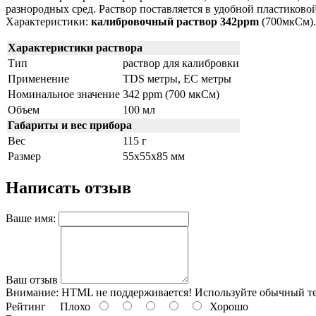
разнородных сред. Раствор поставляется в удобной пластиков
Характеристики:
калибровочный раствор 342ppm
(700мкСм).
Характеристики раствора
Тип
раствор для калибровки
Применение
TDS метры, EC метры
Номинальное значение
342 ppm (700 мкСм)
Объем
100 мл
Габариты и вес прибора
Вес
115 г
Размер
55x55x85 мм
Написать отзыв
Ваше имя:
Ваш отзыв
Внимание:
HTML не поддерживается! Используйте обычный те
Рейтинг
Плохо
Хорошо