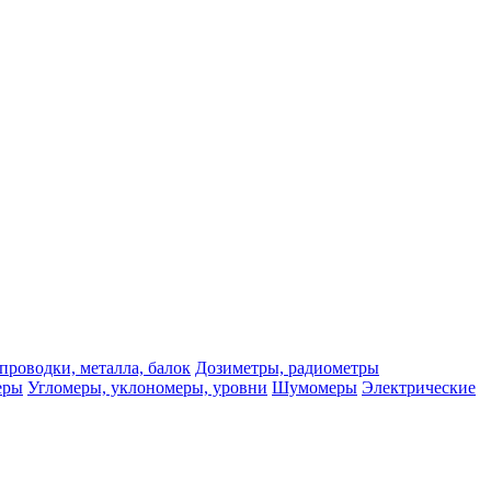
проводки, металла, балок
Дозиметры, радиометры
еры
Угломеры, уклономеры, уровни
Шумомеры
Электрические