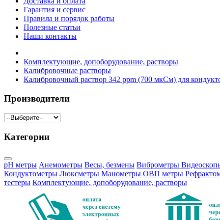
Доставка и оплата
Гарантия и сервис
Правила и порядок работы
Полезные статьи
Наши контакты
Комплектующие, допоборудование, растворы
Калибровочные растворы
Калибровочный раствор 342 ppm (700 мкСм) для кондукт
Производители
Категории
pH метры
Анемометры
Весы, безмены
Виброметры
Видеоскоп
Кондуктометры
Люксметры
Манометры
ОВП метры
Рефракто
тестеры
Комплектующие, допоборудование, растворы