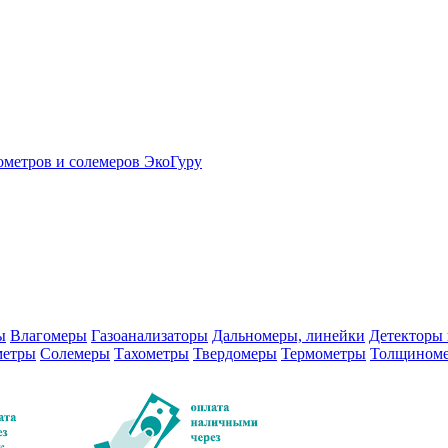
ометров и солемеров ЭкоГуру
ы
Влагомеры
Газоанализаторы
Дальномеры, линейки
Детекторы 
метры
Солемеры
Тахометры
Твердомеры
Термометры
Толщином