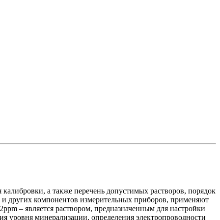
 калибровки, а также перечень допустимых растворов, порядок
в и других компонентов измерительных приборов, применяют
42ppm – является раствором, предназначенным для настройки
ия уровня минерализации, определения электропроводности