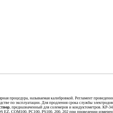
рная процедура, называемая калибровкой. Регламент проведения
дстве по эксплуатации. Для продления срока службы электродо
створ
, предназначенный для солемеров и кондуктометров. КР-3
 EZ, COM100, PC100, PS100, 200, 202 при проведении измерен