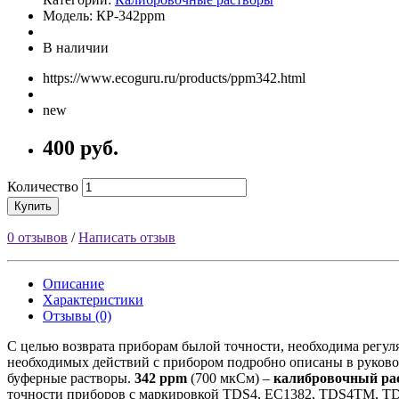
Модель: КР-342ppm
В наличии
https://www.ecoguru.ru/products/ppm342.html
new
400 руб.
Количество
Купить
0 отзывов
/
Написать отзыв
Описание
Характеристики
Отзывы (0)
С целью возврата приборам былой точности, необходима регуля
необходимых действий с прибором подробно описаны в руково
буферные растворы.
342 ppm
(700 мкСм) –
калибровочный ра
точности приборов с маркировкой TDS4, EC1382, TDS4TM, TDS