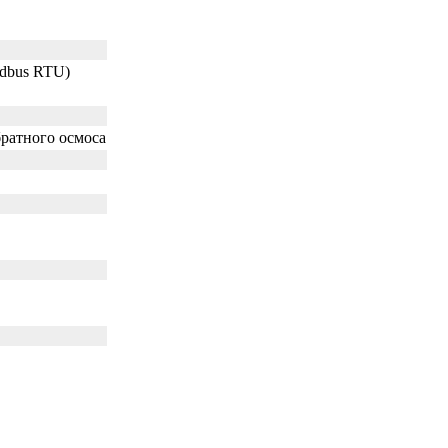
dbus RTU)
братного осмоса