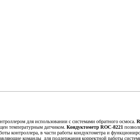
троллером для использовании с системами обратного осмоса.
R
нащен температурным датчиком.
Кондуктометр ROC-8221
позволя
оты контроллера, в части работы кондуктометра и функциониро
правляющие команды для поддержания корректной работы систе