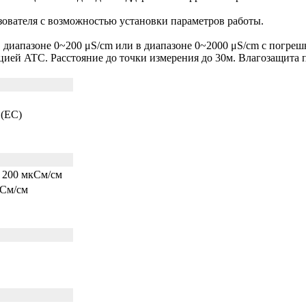
ователя с возможностью установки параметров работы.
 диапазоне 0~200 μS/cm или в диапазоне 0~2000 μS/cm с погре
ией ATC. Расстояние до точки измерения до 30м. Влагозащита п
 (EC)
- 200 мкCм/см
кCм/см