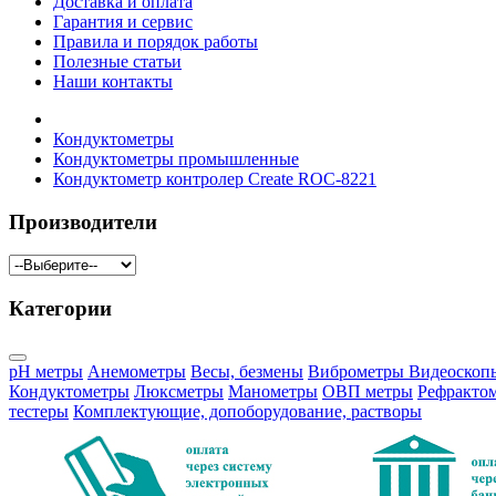
Доставка и оплата
Гарантия и сервис
Правила и порядок работы
Полезные статьи
Наши контакты
Кондуктометры
Кондуктометры промышленные
Кондуктометр контролер Create ROC-8221
Производители
Категории
pH метры
Анемометры
Весы, безмены
Виброметры
Видеоскоп
Кондуктометры
Люксметры
Манометры
ОВП метры
Рефракто
тестеры
Комплектующие, допоборудование, растворы