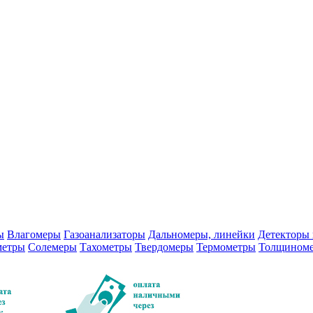
ы
Влагомеры
Газоанализаторы
Дальномеры, линейки
Детекторы 
метры
Солемеры
Тахометры
Твердомеры
Термометры
Толщином