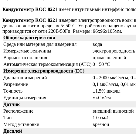
Кондуктометр ROC-8221
имеет интуитивный интерфейс польз
Кондуктометр ROC-8221
измеряет электропроводность воды в
диапазон лежит в пределах 5~50°С. Устройство оснащено функц
производится от сети 220В/50Гц. Размеры: 96x96x105мм.
Общие характеристики
Среда или материал для измерения
вода
Измеряемые величины
электропроводность
Вариант исполнения
промышленный
Автоматическая термокомпенсация (ATC)
0 - 50 °C
Измерение электропроводности (EC)
Диапазон измерений
0 - 2000 мкСм/см, 0 
Разрешение
0,1 мкСм/см, 0,01 м
Точность
±1,5% шкалы
Единицы измерения
мкСм/см
Датчик
Расположение
внешний выносной
Тип
1.0 см-1
Метод установки
врезной
Дисплей