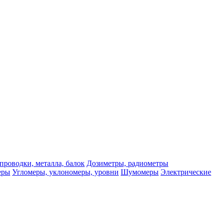
проводки, металла, балок
Дозиметры, радиометры
еры
Угломеры, уклономеры, уровни
Шумомеры
Электрические