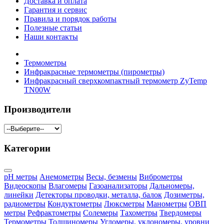
Доставка и оплата
Гарантия и сервис
Правила и порядок работы
Полезные статьи
Наши контакты
Термометры
Инфракрасные термометры (пирометры)
Инфракрасный сверхкомпактный термометр ZyTemp
TN00W
Производители
Категории
pH метры
Анемометры
Весы, безмены
Виброметры
Видеоскопы
Влагомеры
Газоанализаторы
Дальномеры,
линейки
Детекторы проводки, металла, балок
Дозиметры,
радиометры
Кондуктометры
Люксметры
Манометры
ОВП
метры
Рефрактометры
Солемеры
Тахометры
Твердомеры
Термометры
Толщиномеры
Угломеры, уклономеры, уровни