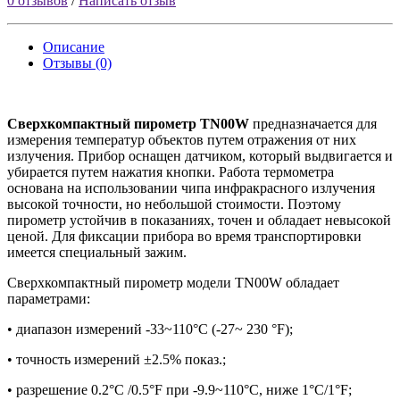
0 отзывов
/
Написать отзыв
Описание
Отзывы (0)
Сверхкомпактный пирометр TN00W
предназначается для
измерения температур объектов путем отражения от них
излучения. Прибор оснащен датчиком, который выдвигается и
убирается путем нажатия кнопки. Работа термометра
основана на использовании чипа инфракрасного излучения
высокой точности, но небольшой стоимости. Поэтому
пирометр устойчив в показаниях, точен и обладает невысокой
ценой. Для фиксации прибора во время транспортировки
имеется специальный зажим.
Сверхкомпактный пирометр модели TN00W обладает
параметрами:
•
диапазон измерений -33~110°C (-27~ 230 °F);
•
точность измерений ±2.5% показ.;
•
разрешение 0.2°C /0.5°F при -9.9~110°C, ниже 1°C/1°F;