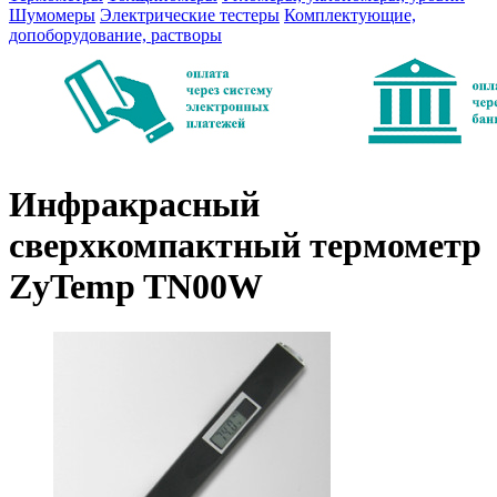
Шумомеры
Электрические тестеры
Комплектующие,
допоборудование, растворы
Инфракрасный
сверхкомпактный термометр
ZyTemp TN00W