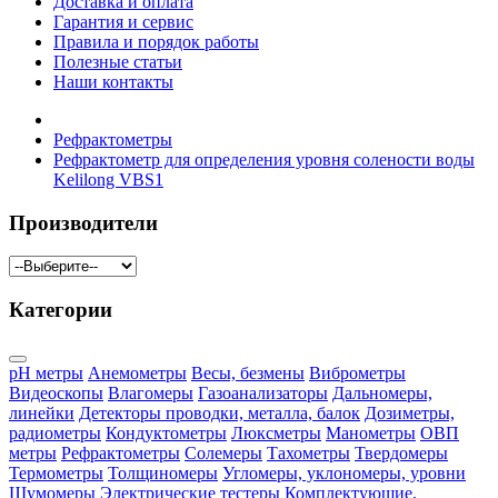
Доставка и оплата
Гарантия и сервис
Правила и порядок работы
Полезные статьи
Наши контакты
Рефрактометры
Рефрактометр для определения уровня солености воды
Kelilong VBS1
Производители
Категории
pH метры
Анемометры
Весы, безмены
Виброметры
Видеоскопы
Влагомеры
Газоанализаторы
Дальномеры,
линейки
Детекторы проводки, металла, балок
Дозиметры,
радиометры
Кондуктометры
Люксметры
Манометры
ОВП
метры
Рефрактометры
Солемеры
Тахометры
Твердомеры
Термометры
Толщиномеры
Угломеры, уклономеры, уровни
Шумомеры
Электрические тестеры
Комплектующие,