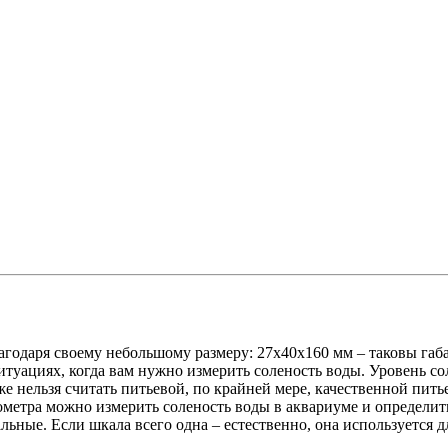
агодаря своему небольшому размеру: 27х40х160 мм – таковы габ
туациях, когда вам нужно измерить соленость воды. Уровень сол
же нельзя считать питьевой, по крайней мере, качественной пит
етра можно измерить соленость воды в аквариуме и определить
ные. Если шкала всего одна – естественно, она используется дл