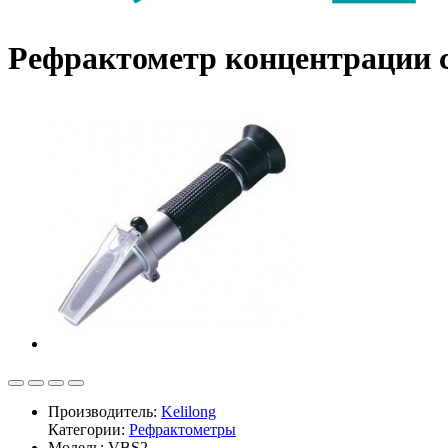
Рефрактометр концентрации с
Производитель:
Kelilong
Категории:
Рефрактометры
Модель: VBS2