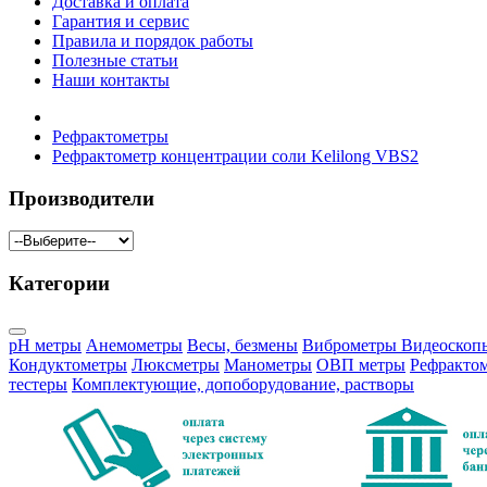
Доставка и оплата
Гарантия и сервис
Правила и порядок работы
Полезные статьи
Наши контакты
Рефрактометры
Рефрактометр концентрации соли Kelilong VBS2
Производители
Категории
pH метры
Анемометры
Весы, безмены
Виброметры
Видеоскоп
Кондуктометры
Люксметры
Манометры
ОВП метры
Рефракто
тестеры
Комплектующие, допоборудование, растворы