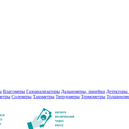
ы
Влагомеры
Газоанализаторы
Дальномеры, линейки
Детекторы 
метры
Солемеры
Тахометры
Твердомеры
Термометры
Толщином