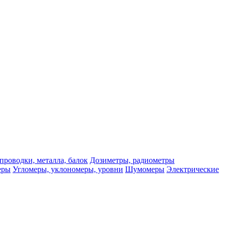
проводки, металла, балок
Дозиметры, радиометры
еры
Угломеры, уклономеры, уровни
Шумомеры
Электрические