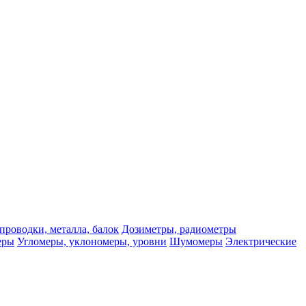
проводки, металла, балок
Дозиметры, радиометры
еры
Угломеры, уклономеры, уровни
Шумомеры
Электрические