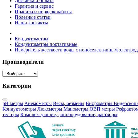
Доставка и оплата
Гарантия и сервис
Правила и порядок работы
Полезные статьи
Наши контакты
Кондуктометры
Кондуктометры портативные
Измеритель жесткости воды с ионоселективным электро
Производители
Категории
pH метры
Анемометры
Весы, безмены
Виброметры
Видеоскоп
Кондуктометры
Люксметры
Манометры
ОВП метры
Рефракто
тестеры
Комплектующие, допоборудование, растворы