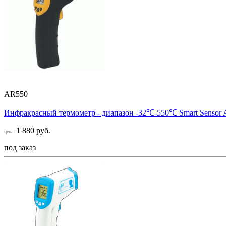
AR550
Инфракрасный термометр - диапазон -32℃-550℃ Smart Sensor
1 880 руб.
цена:
под заказ