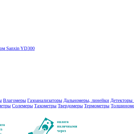
дом Sanxin YD300
ы
Влагомеры
Газоанализаторы
Дальномеры, линейки
Детекторы 
метры
Солемеры
Тахометры
Твердомеры
Термометры
Толщином