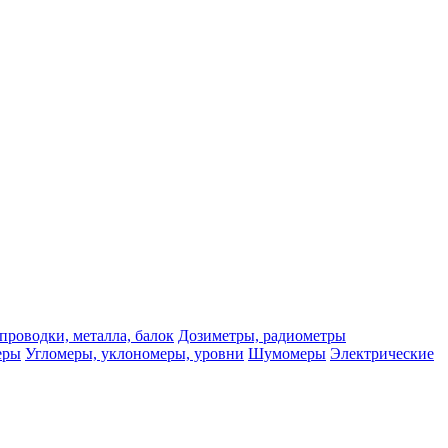
проводки, металла, балок
Дозиметры, радиометры
еры
Угломеры, уклономеры, уровни
Шумомеры
Электрические