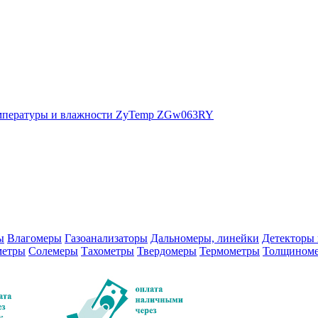
 температуры и влажности ZyTemp ZGw063RY
ы
Влагомеры
Газоанализаторы
Дальномеры, линейки
Детекторы 
метры
Солемеры
Тахометры
Твердомеры
Термометры
Толщином