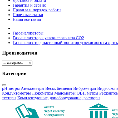
Доставка и оплата
Гарантия и сервис
Правила и порядок работы
Полезные статьи
Наши контакты
Газоанализаторы
Газоанализаторы углекислого газа CO2
Газоанализатор, настенный монитор углекислого газа,
Производители
Категории
pH метры
Анемометры
Весы, безмены
Виброметры
Видеоскоп
Кондуктометры
Люксметры
Манометры
ОВП метры
Рефракто
тестеры
Комплектующие, допоборудование, растворы