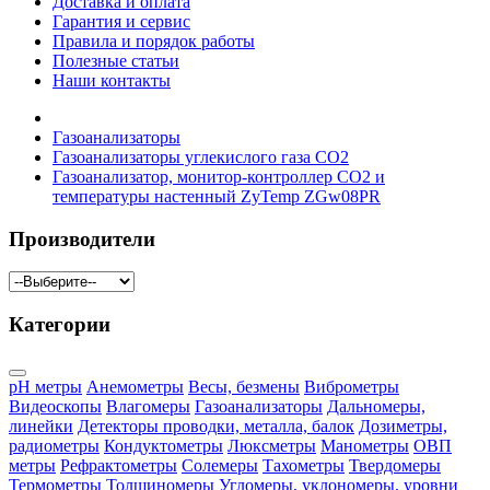
Доставка и оплата
Гарантия и сервис
Правила и порядок работы
Полезные статьи
Наши контакты
Газоанализаторы
Газоанализаторы углекислого газа CO2
Газоанализатор, монитор-контроллер СО2 и
температуры настенный ZyTemp ZGw08PR
Производители
Категории
pH метры
Анемометры
Весы, безмены
Виброметры
Видеоскопы
Влагомеры
Газоанализаторы
Дальномеры,
линейки
Детекторы проводки, металла, балок
Дозиметры,
радиометры
Кондуктометры
Люксметры
Манометры
ОВП
метры
Рефрактометры
Солемеры
Тахометры
Твердомеры
Термометры
Толщиномеры
Угломеры, уклономеры, уровни